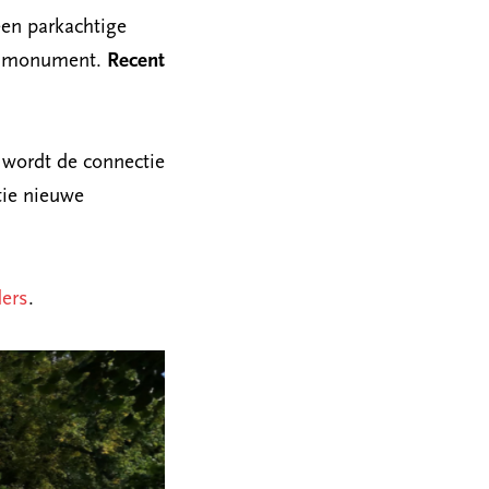
een parkachtige
jksmonument.
Recent
 wordt de connectie
tie nieuwe
ers
.